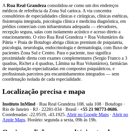
A
Rua Real Grandeza
consolidou-se como um dos endereços
médicos de referência da Zona Sul carioca. A via concentra
consultórios de especialidades clínicas e cirúrgicas, clínicas estéticas,
fisioterapia integrada, psicologia clínica e medicina diagnóstica, em
prédios comerciais com infraestrutura adequada — elevadores,
recepção segura, salas com isolamento acústico e acesso direto a
estacionamento. O eixo Rua Real Grandeza × Rua Voluntários da
Pátria × Praia de Botafogo abriga clínicas premium de psiquiatria,
psicologia, neurologia, endocrinologia e dermatologia, com fluxo de
pacientes Zona Sul e Centro. Para o paciente, isso significa
proximidade direta com exames complementares (Sergio Franco a 3
quadras, Richet a 4 quadras, Lâmina na Rua Voluntários), farmácias
de manipulação especializadas em compostos psiquiátricos, e
profissionais parceiros pra encaminhamentos integrados — sem
coordenação isolada de cada especialidade.
Localização precisa e mapa
Instituto InMind
· Rua Real Grandeza 108, sala 108 · Botafogo ·
Rio de Janeiro · RJ · 22281-034 · Brasil ·
+55 21 98773-0686
.
Coordenadas: -22.9519, -43.1925.
Abrir no Google Maps
·
Abrir no
Apple Maps
. Horário: segunda a sexta, 09h às 19h.