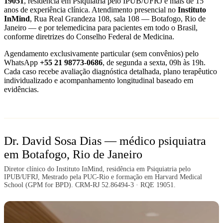
19051
, residência em Psiquiatria pelo IPUB/UFRJ e mais de 15
anos de experiência clínica. Atendimento presencial no
Instituto
InMind
, Rua Real Grandeza 108, sala 108 — Botafogo, Rio de
Janeiro — e por telemedicina para pacientes em todo o Brasil,
conforme diretrizes do Conselho Federal de Medicina.
Agendamento exclusivamente particular (sem convênios) pelo
WhatsApp
+55 21 98773-0686
, de segunda a sexta, 09h às 19h.
Cada caso recebe avaliação diagnóstica detalhada, plano terapêutico
individualizado e acompanhamento longitudinal baseado em
evidências.
Dr. David Sosa Dias — médico psiquiatra
em Botafogo, Rio de Janeiro
Diretor clínico do Instituto InMind, residência em Psiquiatria pelo
IPUB/UFRJ, Mestrado pela PUC-Rio e formação em Harvard Medical
School (GPM for BPD). CRM-RJ 52.86494-3 · RQE 19051.