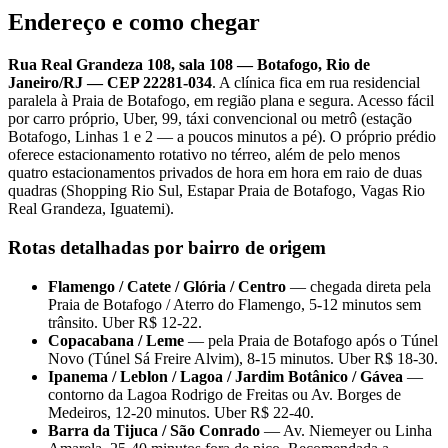
Endereço e como chegar
Rua Real Grandeza 108, sala 108 — Botafogo, Rio de
Janeiro/RJ — CEP 22281-034
. A clínica fica em rua residencial
paralela à Praia de Botafogo, em região plana e segura. Acesso fácil
por carro próprio, Uber, 99, táxi convencional ou metrô (estação
Botafogo, Linhas 1 e 2 — a poucos minutos a pé). O próprio prédio
oferece estacionamento rotativo no térreo, além de pelo menos
quatro estacionamentos privados de hora em hora em raio de duas
quadras (Shopping Rio Sul, Estapar Praia de Botafogo, Vagas Rio
Real Grandeza, Iguatemi).
Rotas detalhadas por bairro de origem
Flamengo / Catete / Glória / Centro
— chegada direta pela
Praia de Botafogo / Aterro do Flamengo, 5-12 minutos sem
trânsito. Uber R$ 12-22.
Copacabana / Leme
— pela Praia de Botafogo após o Túnel
Novo (Túnel Sá Freire Alvim), 8-15 minutos. Uber R$ 18-30.
Ipanema / Leblon / Lagoa / Jardim Botânico / Gávea
—
contorno da Lagoa Rodrigo de Freitas ou Av. Borges de
Medeiros, 12-20 minutos. Uber R$ 22-40.
Barra da Tijuca / São Conrado
— Av. Niemeyer ou Linha