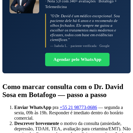
· Nota 5,0 com 340+ avaliações · Botafogo +
Telemedicina
"O Dr. David é um médico excepcional. Sou
paciente dele há 6 anos e o recomendo de
olhos fechados. Ele sempre me guiou a
escolher os tratamentos mais modernos e
eficazes, todos com base em evidências
científicas."
— Isabela L. · paciente verificada · Google
Agendar pelo WhatsApp
Como marcar consulta com o Dr. David
Sosa em Botafogo — passo a passo
Enviar WhatsApp
pra
+55 21 98773-0686
— segunda a
sexta, 09h às 19h. Responder é imediato dentro do horário
comercial.
Descrever brevemente
o motivo da consulta (ansiedade,
depressão, TDAH, TEA, avaliação para cetamina/EMT). Não