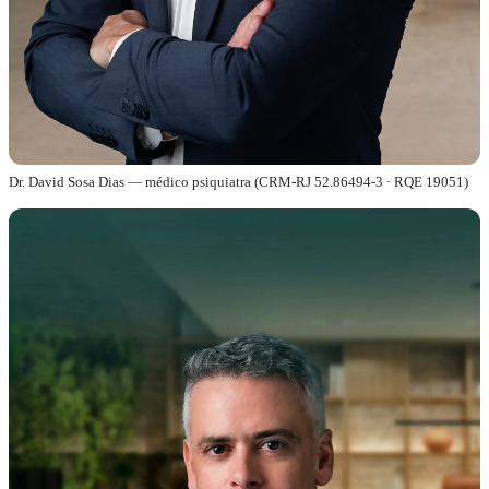
Dr. David Sosa Dias — médico psiquiatra (CRM-RJ 52.86494-3 · RQE 19051)