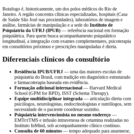
Botafogo é, historicamente, um dos polos médicos do Rio de
Janeiro. A região concentra clínicas especializadas, hospitais (Casa
de Saúde São José nas proximidades), laboratórios de imagem e
análise, farmácias de manipulação e a sede do
Instituto de
Psiquiatria da UFRJ (IPUB)
— referência nacional em formação
psiquiátrica. Para quem busca acompanhamento psiquiátrico
longitudinal, a integração com exames complementares, psicoterapia
em consultórios próximos e prescrições manipuladas é direta.
Diferenciais clínicos do consultório
Residência IPUB/UFRJ
— uma das maiores escolas de
psiquiatria do Brasil, com tradição em diagnóstico estruturado
e farmacoterapia baseada em evidência.
Formação adicional internacional
— Harvard Medical
School (GPM for BPD), ISST (Schema Therapy).
Equipe multidisciplinar integrada
— articulação direta com
psicólogos, neurologistas, endocrinologistas e nutrólogos, sem
necessidade de o paciente coordenar sozinho.
Psiquiatria intervencionista no mesmo endereço
—
EMTr/rTMS e infusão intravenosa de cetamina realizadas no
Instituto InMind, sob acompanhamento clínico contínuo.
Consulta de 60 minutos
— tempo adequado para anamnese,