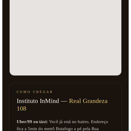
COMO CHEGAR
Instituto InMind —
Real Grandeza
108
Uber/99 ou táxi:
Você já está no bairro. Endereço
fica a 5min do metrô Botafogo a pé pela Rua