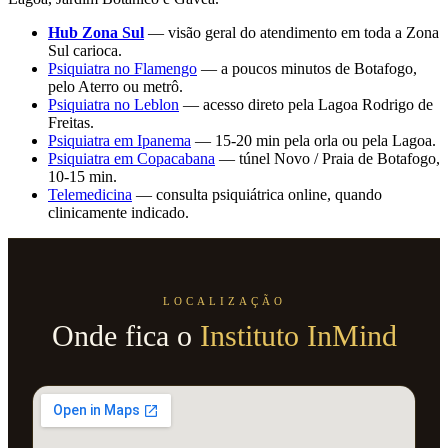
Hub Zona Sul
— visão geral do atendimento em toda a Zona
Sul carioca.
Psiquiatra no Flamengo
— a poucos minutos de Botafogo,
pelo Aterro ou metrô.
Psiquiatra no Leblon
— acesso direto pela Lagoa Rodrigo de
Freitas.
Psiquiatra em Ipanema
— 15-20 min pela orla ou pela Lagoa.
Psiquiatra em Copacabana
— túnel Novo / Praia de Botafogo,
10-15 min.
Telemedicina
— consulta psiquiátrica online, quando
clinicamente indicado.
LOCALIZAÇÃO
Onde fica o
Instituto InMind