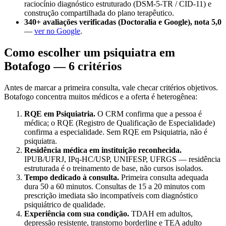
raciocínio diagnóstico estruturado (DSM-5-TR / CID-11) e
construção compartilhada do plano terapêutico.
340+ avaliações verificadas (Doctoralia e Google), nota 5,0
—
ver no Google
.
Como escolher um psiquiatra em
Botafogo — 6 critérios
Antes de marcar a primeira consulta, vale checar critérios objetivos.
Botafogo concentra muitos médicos e a oferta é heterogênea:
RQE em Psiquiatria.
O CRM confirma que a pessoa é
médica; o RQE (Registro de Qualificação de Especialidade)
confirma a especialidade. Sem RQE em Psiquiatria, não é
psiquiatra.
Residência médica em instituição reconhecida.
IPUB/UFRJ, IPq-HC/USP, UNIFESP, UFRGS — residência
estruturada é o treinamento de base, não cursos isolados.
Tempo dedicado à consulta.
Primeira consulta adequada
dura 50 a 60 minutos. Consultas de 15 a 20 minutos com
prescrição imediata são incompatíveis com diagnóstico
psiquiátrico de qualidade.
Experiência com sua condição.
TDAH em adultos,
depressão resistente, transtorno borderline e TEA adulto