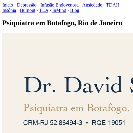
Início
·
Depressão
·
Infusão Endovenosa
·
Ansiedade
·
TDAH
·
Insônia
·
Burnout
·
TEA
·
InMind
·
Blog
Psiquiatra em Botafogo, Rio de Janeiro