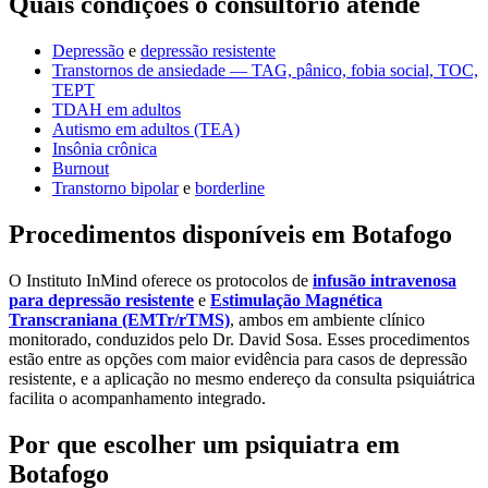
Quais condições o consultório atende
Depressão
e
depressão resistente
Transtornos de ansiedade — TAG, pânico, fobia social, TOC,
TEPT
TDAH em adultos
Autismo em adultos (TEA)
Insônia crônica
Burnout
Transtorno bipolar
e
borderline
Procedimentos disponíveis em Botafogo
O Instituto InMind oferece os protocolos de
infusão intravenosa
para depressão resistente
e
Estimulação Magnética
Transcraniana (EMTr/rTMS)
, ambos em ambiente clínico
monitorado, conduzidos pelo Dr. David Sosa. Esses procedimentos
estão entre as opções com maior evidência para casos de depressão
resistente, e a aplicação no mesmo endereço da consulta psiquiátrica
facilita o acompanhamento integrado.
Por que escolher um psiquiatra em
Botafogo