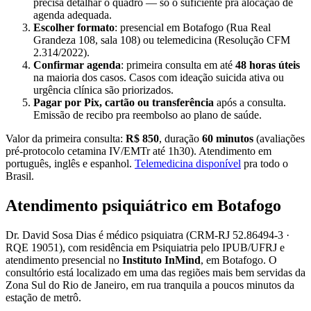
precisa detalhar o quadro — só o suficiente pra alocação de
agenda adequada.
Escolher formato
: presencial em Botafogo (Rua Real
Grandeza 108, sala 108) ou telemedicina (Resolução CFM
2.314/2022).
Confirmar agenda
: primeira consulta em até
48 horas úteis
na maioria dos casos. Casos com ideação suicida ativa ou
urgência clínica são priorizados.
Pagar por Pix, cartão ou transferência
após a consulta.
Emissão de recibo pra reembolso ao plano de saúde.
Valor da primeira consulta:
R$ 850
, duração
60 minutos
(avaliações
pré-protocolo cetamina IV/EMTr até 1h30). Atendimento em
português, inglês e espanhol.
Telemedicina disponível
pra todo o
Brasil.
Atendimento psiquiátrico em Botafogo
Dr. David Sosa Dias é médico psiquiatra (CRM-RJ 52.86494-3 ·
RQE 19051), com residência em Psiquiatria pelo IPUB/UFRJ e
atendimento presencial no
Instituto InMind
, em Botafogo. O
consultório está localizado em uma das regiões mais bem servidas da
Zona Sul do Rio de Janeiro, em rua tranquila a poucos minutos da
estação de metrô.