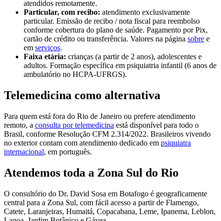
atendidos remotamente.
Particular, com recibo:
atendimento exclusivamente
particular. Emissão de recibo / nota fiscal para reembolso
conforme cobertura do plano de saúde. Pagamento por Pix,
cartão de crédito ou transferência. Valores na página
sobre
e
em
serviços
.
Faixa etária:
crianças (a partir de 2 anos), adolescentes e
adultos. Formação específica em psiquiatria infantil (6 anos de
ambulatório no HCPA-UFRGS).
Telemedicina como alternativa
Para quem está fora do Rio de Janeiro ou prefere atendimento
remoto, a
consulta por telemedicina
está disponível para todo o
Brasil, conforme Resolução CFM 2.314/2022. Brasileiros vivendo
no exterior contam com atendimento dedicado em
psiquiatra
internacional
, em português.
Atendemos toda a Zona Sul do Rio
O consultório do Dr. David Sosa em Botafogo é geograficamente
central para a Zona Sul, com fácil acesso a partir de Flamengo,
Catete, Laranjeiras, Humaitá, Copacabana, Leme, Ipanema, Leblon,
Lagoa, Jardim Botânico e Gávea.