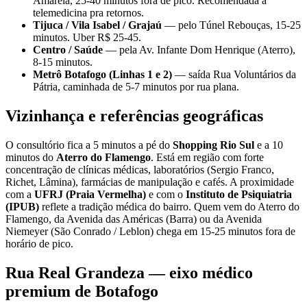
Amarela, 25-40 minutos fora de pico. Recomendada a
telemedicina pra retornos.
Tijuca / Vila Isabel / Grajaú
— pelo Túnel Rebouças, 15-25
minutos. Uber R$ 25-45.
Centro / Saúde
— pela Av. Infante Dom Henrique (Aterro),
8-15 minutos.
Metrô Botafogo (Linhas 1 e 2)
— saída Rua Voluntários da
Pátria, caminhada de 5-7 minutos por rua plana.
Vizinhança e referências geográficas
O consultório fica a 5 minutos a pé do
Shopping Rio Sul
e a 10
minutos do
Aterro do Flamengo
. Está em região com forte
concentração de clínicas médicas, laboratórios (Sergio Franco,
Richet, Lâmina), farmácias de manipulação e cafés. A proximidade
com a
UFRJ (Praia Vermelha)
e com o
Instituto de Psiquiatria
(IPUB)
reflete a tradição médica do bairro. Quem vem do Aterro do
Flamengo, da Avenida das Américas (Barra) ou da Avenida
Niemeyer (São Conrado / Leblon) chega em 15-25 minutos fora de
horário de pico.
Rua Real Grandeza — eixo médico
premium de Botafogo