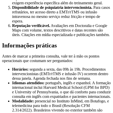
exigem experiência específica além do treinamento geral.
Disponibilidade de psiquiatria intervencionista.
Para casos
refratários, ter acesso direto a EMTr/rTMS ou infusão
intravenosa no mesmo serviço reduz fricção e tempo de
espera.
Reputação verificável.
Avaliações em Doctoralia e Google
Maps com volume, textos descritivos e datas recentes são
úteis. Citações em mídia especializada e publicações também.
Informações práticas
Antes de marcar a primeira consulta, vale ter à mão os pontos
operacionais que costumam ser perguntados:
Horários:
segunda a sexta, das 09h às 19h. Procedimentos
intervencionistas (EMTr/rTMS e infusão IV) ocorrem dentro
dessa janela. Agenda fechada nos fins de semana.
Idiomas atendidos:
português, inglês e espanhol. A formação
internacional inclui Harvard Medical School (GPM for BPD)
e University of Pennsylvania, o que dá conforto para conduzir
consulta em inglês com expatriados e pacientes internacionais.
Modalidade:
presencial no Instituto InMind, em Botafogo, e
telemedicina para todo o Brasil (Resolução CFM
2.314/2022). Brasileiros vivendo no exterior também são