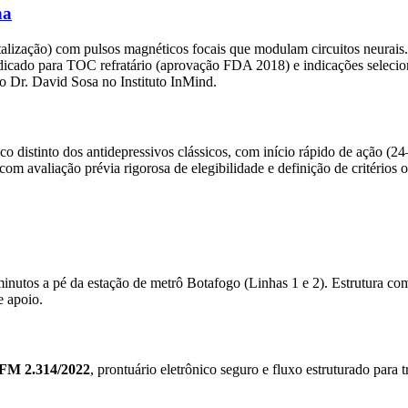
na
alização) com pulsos magnéticos focais que modulam circuitos neurais
ado para TOC refratário (aprovação FDA 2018) e indicações selecion
o Dr. David Sosa no Instituto InMind.
ico distinto dos antidepressivos clássicos, com início rápido de ação
m avaliação prévia rigorosa de elegibilidade e definição de critérios o
inutos a pé da estação de metrô Botafogo (Linhas 1 e 2). Estrutura co
e apoio.
FM 2.314/2022
, prontuário eletrônico seguro e fluxo estruturado para 