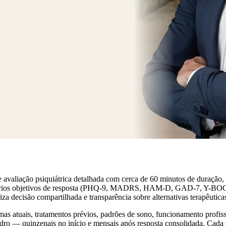
e avaliação psiquiátrica detalhada com cerca de 60 minutos de duração,
térios objetivos de resposta (PHQ-9, MADRS, HAM-D, GAD-7, Y-BOCS, 
isão compartilhada e transparência sobre alternativas terapêutica
omas atuais, tratamentos prévios, padrões de sono, funcionamento profis
ro — quinzenais no início e mensais após resposta consolidada. Cada s