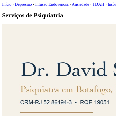
Início
·
Depressão
·
Infusão Endovenosa
·
Ansiedade
·
TDAH
·
Insô
Serviços de Psiquiatria