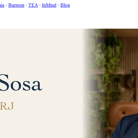
nia
·
Burnout
·
TEA
·
InMind
·
Blog