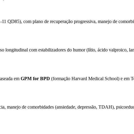
D-11 QD85), com plano de recuperação progressiva, manejo de comorbida
longitudinal com estabilizadores do humor (lítio, ácido valproico, lam
 baseada em
GPM for BPD
(formação Harvard Medical School) e em Ter
ância, manejo de comorbidades (ansiedade, depressão, TDAH), psicoedu