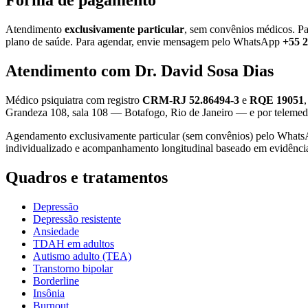
Forma de pagamento
Atendimento
exclusivamente particular
, sem convênios médicos. Pa
plano de saúde. Para agendar, envie mensagem pelo WhatsApp
+55 
Atendimento com Dr. David Sosa Dias
Médico psiquiatra com registro
CRM-RJ 52.86494-3
e
RQE 19051
Grandeza 108, sala 108 — Botafogo, Rio de Janeiro — e por telemedic
Agendamento exclusivamente particular (sem convênios) pelo What
individualizado e acompanhamento longitudinal baseado em evidênci
Quadros e tratamentos
Depressão
Depressão resistente
Ansiedade
TDAH em adultos
Autismo adulto (TEA)
Transtorno bipolar
Borderline
Insônia
Burnout