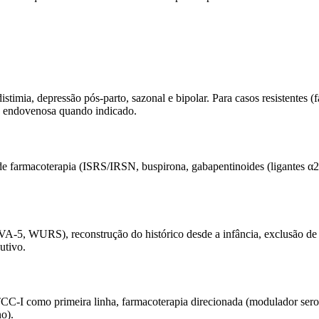
istimia, depressão pós-parto, sazonal e bipolar. Para casos resistentes 
ão endovenosa quando indicado.
 farmacoterapia (ISRS/IRSN, buspirona, gabapentinoides (ligantes α2
A-5, WURS), reconstrução do histórico desde a infância, exclusão de 
utivo.
CC-I como primeira linha, farmacoterapia direcionada (modulador seroto
o).