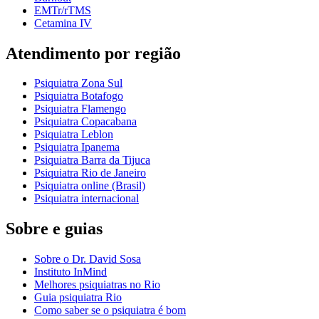
EMTr/rTMS
Cetamina IV
Atendimento por região
Psiquiatra Zona Sul
Psiquiatra Botafogo
Psiquiatra Flamengo
Psiquiatra Copacabana
Psiquiatra Leblon
Psiquiatra Ipanema
Psiquiatra Barra da Tijuca
Psiquiatra Rio de Janeiro
Psiquiatra online (Brasil)
Psiquiatra internacional
Sobre e guias
Sobre o Dr. David Sosa
Instituto InMind
Melhores psiquiatras no Rio
Guia psiquiatra Rio
Como saber se o psiquiatra é bom