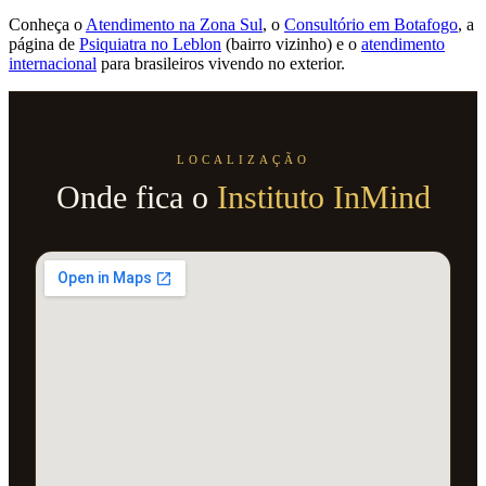
Conheça o
Atendimento na Zona Sul
, o
Consultório em Botafogo
, a
página de
Psiquiatra no Leblon
(bairro vizinho) e o
atendimento
internacional
para brasileiros vivendo no exterior.
LOCALIZAÇÃO
Onde fica o
Instituto InMind