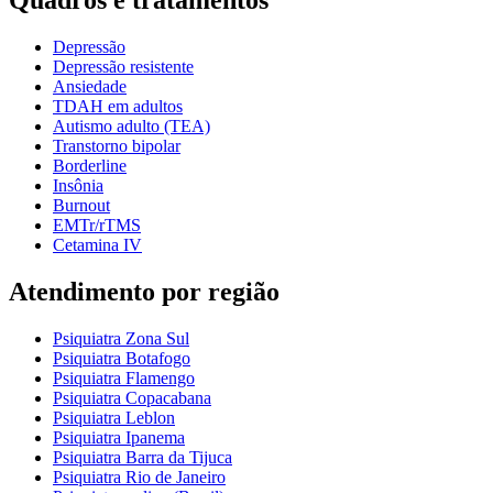
Quadros e tratamentos
Depressão
Depressão resistente
Ansiedade
TDAH em adultos
Autismo adulto (TEA)
Transtorno bipolar
Borderline
Insônia
Burnout
EMTr/rTMS
Cetamina IV
Atendimento por região
Psiquiatra Zona Sul
Psiquiatra Botafogo
Psiquiatra Flamengo
Psiquiatra Copacabana
Psiquiatra Leblon
Psiquiatra Ipanema
Psiquiatra Barra da Tijuca
Psiquiatra Rio de Janeiro