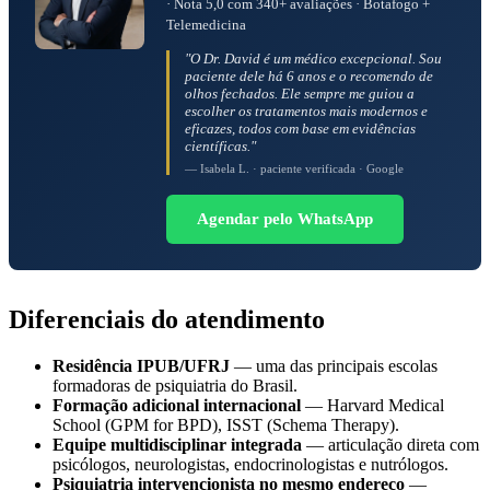
· Nota 5,0 com 340+ avaliações · Botafogo +
Telemedicina
"O Dr. David é um médico excepcional. Sou
paciente dele há 6 anos e o recomendo de
olhos fechados. Ele sempre me guiou a
escolher os tratamentos mais modernos e
eficazes, todos com base em evidências
científicas."
— Isabela L. · paciente verificada · Google
Agendar pelo WhatsApp
Diferenciais do atendimento
Residência IPUB/UFRJ
— uma das principais escolas
formadoras de psiquiatria do Brasil.
Formação adicional internacional
— Harvard Medical
School (GPM for BPD), ISST (Schema Therapy).
Equipe multidisciplinar integrada
— articulação direta com
psicólogos, neurologistas, endocrinologistas e nutrólogos.
Psiquiatria intervencionista no mesmo endereço
—