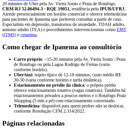
20 minutos de Uber pela Av. Vieira Souto e Praia de Botafogo.
CRM-RJ 52.86494-3 · RQE 19051
, residência pelo
IPUB/UFRJ
.
Atende presencialmente em horário comercial e oferece telemedicina
para pacientes de Ipanema que preferem consultar a partir de casa.
Especialista em depressão, transtornos de ansiedade, TDAH adulto,
autismo adulto (TEA) e procedimentos intervencionistas como
EMT
(rTMS)
e
cetamina
.
Como chegar de Ipanema ao consultório
Carro próprio
: ~15-20 minutos pela Av. Vieira Souto / Praia
de Botafogo ou pela Lagoa Rodrigo de Freitas (varia
conforme horário).
Uber/táxi
: trajeto típico de 12-18 minutos, custo médio R$
30-50 (varia conforme horário e tarifa dinâmica).
Estacionamento no prédio da clínica
: o próprio prédio
oferece estacionamento rotativo (vagas rotativas). Também há
estacionamentos privados a poucos metros e o Botafogo Praia
Shopping (5 min a pé) com estacionamento conveniado.
Telemedicina
: disponível para quem prefere não se deslocar,
conforme Resolução CFM 2.314/2022.
Páginas relacionadas