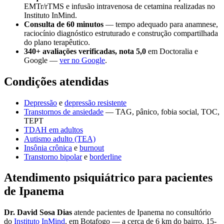
EMTr/rTMS e infusão intravenosa de cetamina realizadas no
Instituto InMind.
Consulta de 60 minutos
— tempo adequado para anamnese,
raciocínio diagnóstico estruturado e construção compartilhada
do plano terapêutico.
340+ avaliações verificadas, nota 5,0
em Doctoralia e
Google —
ver no Google
.
Condições atendidas
Depressão
e
depressão resistente
Transtornos de ansiedade
— TAG, pânico, fobia social, TOC,
TEPT
TDAH em adultos
Autismo adulto (TEA)
Insônia crônica
e
burnout
Transtorno bipolar
e
borderline
Atendimento psiquiátrico para pacientes
de Ipanema
Dr. David Sosa Dias
atende pacientes de Ipanema no consultório
do
Instituto InMind
, em Botafogo — a cerca de 6 km do bairro, 15-