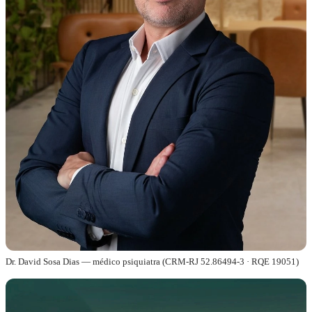
Dr. David Sosa Dias — médico psiquiatra (CRM-RJ 52.86494-3 · RQE 19051)