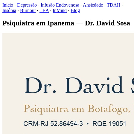
Início
·
Depressão
·
Infusão Endovenosa
·
Ansiedade
·
TDAH
·
Insônia
·
Burnout
·
TEA
·
InMind
·
Blog
Psiquiatra em Ipanema — Dr. David Sosa