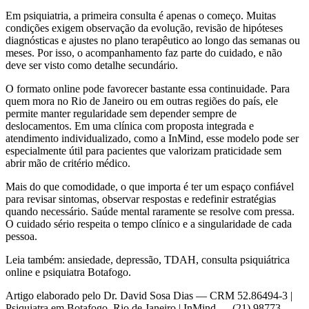
Em psiquiatria, a primeira consulta é apenas o começo. Muitas
condições exigem observação da evolução, revisão de hipóteses
diagnósticas e ajustes no plano terapêutico ao longo das semanas ou
meses. Por isso, o acompanhamento faz parte do cuidado, e não
deve ser visto como detalhe secundário.
O formato online pode favorecer bastante essa continuidade. Para
quem mora no Rio de Janeiro ou em outras regiões do país, ele
permite manter regularidade sem depender sempre de
deslocamentos. Em uma clínica com proposta integrada e
atendimento individualizado, como a InMind, esse modelo pode ser
especialmente útil para pacientes que valorizam praticidade sem
abrir mão de critério médico.
Mais do que comodidade, o que importa é ter um espaço confiável
para revisar sintomas, observar respostas e redefinir estratégias
quando necessário. Saúde mental raramente se resolve com pressa.
O cuidado sério respeita o tempo clínico e a singularidade de cada
pessoa.
Leia também: ansiedade, depressão, TDAH, consulta psiquiátrica
online e psiquiatra Botafogo.
Artigo elaborado pelo Dr. David Sosa Dias — CRM 52.86494-3 |
Psiquiatra em Botafogo, Rio de Janeiro | InMind — (21) 98773-