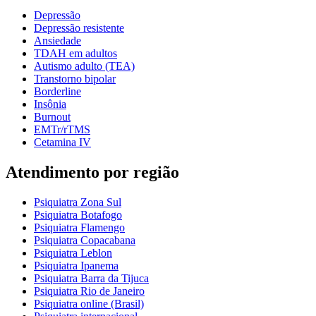
Depressão
Depressão resistente
Ansiedade
TDAH em adultos
Autismo adulto (TEA)
Transtorno bipolar
Borderline
Insônia
Burnout
EMTr/rTMS
Cetamina IV
Atendimento por região
Psiquiatra Zona Sul
Psiquiatra Botafogo
Psiquiatra Flamengo
Psiquiatra Copacabana
Psiquiatra Leblon
Psiquiatra Ipanema
Psiquiatra Barra da Tijuca
Psiquiatra Rio de Janeiro
Psiquiatra online (Brasil)