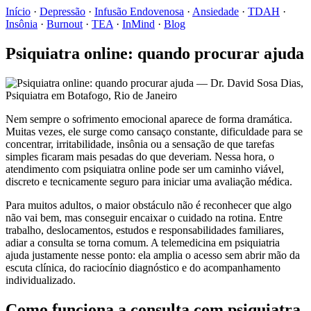
Início
·
Depressão
·
Infusão Endovenosa
·
Ansiedade
·
TDAH
·
Insônia
·
Burnout
·
TEA
·
InMind
·
Blog
Psiquiatra online: quando procurar ajuda
Nem sempre o sofrimento emocional aparece de forma dramática.
Muitas vezes, ele surge como cansaço constante, dificuldade para se
concentrar, irritabilidade, insônia ou a sensação de que tarefas
simples ficaram mais pesadas do que deveriam. Nessa hora, o
atendimento com psiquiatra online pode ser um caminho viável,
discreto e tecnicamente seguro para iniciar uma avaliação médica.
Para muitos adultos, o maior obstáculo não é reconhecer que algo
não vai bem, mas conseguir encaixar o cuidado na rotina. Entre
trabalho, deslocamentos, estudos e responsabilidades familiares,
adiar a consulta se torna comum. A telemedicina em psiquiatria
ajuda justamente nesse ponto: ela amplia o acesso sem abrir mão da
escuta clínica, do raciocínio diagnóstico e do acompanhamento
individualizado.
Como funciona a consulta com psiquiatra