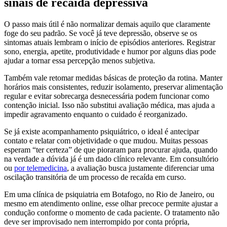
sinais de recaída depressiva
O passo mais útil é não normalizar demais aquilo que claramente
foge do seu padrão. Se você já teve depressão, observe se os
sintomas atuais lembram o início de episódios anteriores. Registrar
sono, energia, apetite, produtividade e humor por alguns dias pode
ajudar a tornar essa percepção menos subjetiva.
Também vale retomar medidas básicas de proteção da rotina. Manter
horários mais consistentes, reduzir isolamento, preservar alimentação
regular e evitar sobrecarga desnecessária podem funcionar como
contenção inicial. Isso não substitui avaliação médica, mas ajuda a
impedir agravamento enquanto o cuidado é reorganizado.
Se já existe acompanhamento psiquiátrico, o ideal é antecipar
contato e relatar com objetividade o que mudou. Muitas pessoas
esperam “ter certeza” de que pioraram para procurar ajuda, quando
na verdade a dúvida já é um dado clínico relevante. Em consultório
ou
por telemedicina
, a avaliação busca justamente diferenciar uma
oscilação transitória de um processo de recaída em curso.
Em uma clínica de psiquiatria em Botafogo, no Rio de Janeiro, ou
mesmo em atendimento online, esse olhar precoce permite ajustar a
condução conforme o momento de cada paciente. O tratamento não
deve ser improvisado nem interrompido por conta própria,