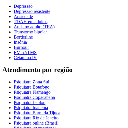
Depressão
Depressão resistente
Ansiedade
TDAH em adultos
Autismo adulto (TEA)
Transtorno bipolar
Borderline
Insônia
Burnout
EMTr/rTMS
Cetamina IV
Atendimento por região
Psiquiatra Zona Sul
Psiquiatra Botafogo
Psiquiatra Flamengo
Psiquiatra Copacabana
Psiquiatra Leblon
Psiquiatra Ipanema
Psiquiatra Barra da Tijuca
Psiquiatra Rio de Janeiro
Psiquiatra online (Brasil)