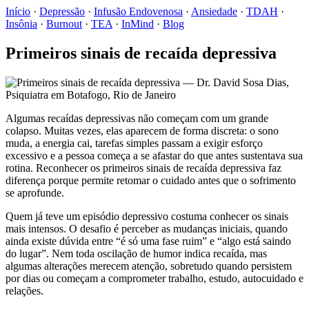
Início
·
Depressão
·
Infusão Endovenosa
·
Ansiedade
·
TDAH
·
Insônia
·
Burnout
·
TEA
·
InMind
·
Blog
Primeiros sinais de recaída depressiva
Algumas recaídas depressivas não começam com um grande
colapso. Muitas vezes, elas aparecem de forma discreta: o sono
muda, a energia cai, tarefas simples passam a exigir esforço
excessivo e a pessoa começa a se afastar do que antes sustentava sua
rotina. Reconhecer os primeiros sinais de recaída depressiva faz
diferença porque permite retomar o cuidado antes que o sofrimento
se aprofunde.
Quem já teve um episódio depressivo costuma conhecer os sinais
mais intensos. O desafio é perceber as mudanças iniciais, quando
ainda existe dúvida entre “é só uma fase ruim” e “algo está saindo
do lugar”. Nem toda oscilação de humor indica recaída, mas
algumas alterações merecem atenção, sobretudo quando persistem
por dias ou começam a comprometer trabalho, estudo, autocuidado e
relações.