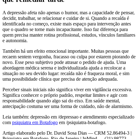
A depressão afeta não apenas o humor, mas a capacidade de pensar,
decidir, trabalhar, se relacionar e cuidar de si. Quando a recaída é
identificada no começo, existe mais espaço para intervenção antes
que o quadro se torne mais incapacitante. Isso faz diferença para
quem precisa manter rotina profissional, estudos, vínculos familiares
e autonomia.
Também há um efeito emocional importante. Muitas pessoas que
recaem sentem vergonha, fracasso ou culpa por estarem piorando de
novo. Esse peso subjetivo pode atrasar o pedido de ajuda. Uma
abordagem médica serena e individualizada ajuda a recolocar a
situação no seu devido lugar: recaída não é fraqueza moral, e sim
uma possibilidade clínica que precisa de atenção adequada.
Perceber sinais iniciais não significa viver em vigilância excessiva.
Significa conhecer o próprio padrão, respeitar limites e agir com
responsabilidade quando algo sai do eixo. Em saúde mental,
antecipação costuma ser uma forma de cuidado, não de alarmismo.
Leia também: depressão em /depressao e atendimento especializado
com
psiquiatra em Botafogo
em /psiquiatra-botafogo.
Artigo elaborado pelo Dr. David Sosa Dias — CRM 52.86494-3 |
Psiquiatra em Botafogo, Rio de Janeiro | InMind — (21) 98773-