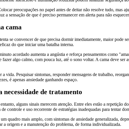
Colocar preocupações no papel antes de deitar não resolve tudo, mas aj
duz a sensação de que é preciso permanecer em alerta para não esquecer
na cama
enta se convencer de que precisa dormir imediatamente, maior pode se
eficaz do que iniciar uma batalha interna.
minuto acordado aumenta a angústia e reforça pensamentos como "amanh
 fazer algo calmo, com pouca luz, até o sono voltar. A cama deve ser a
er a vida. Pesquisar sintomas, responder mensagens de trabalho, reorg
vezes, é apenas ansiedade ganhando espaço.
a necessidade de tratamento
tanto, alguns sinais merecem atenção. Entre eles estão a repetição do
a de controle e uso recorrente de estratégias inadequadas para tentar dor
de um quadro mais amplo, com sintomas de ansiedade generalizada, depr
erar a origem e a manutenção do problema, de forma individualizada.