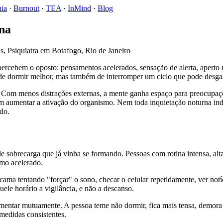
nia
·
Burnout
·
TEA
·
InMind
·
Blog
rna
percebem o oposto: pensamentos acelerados, sensação de alerta, aperto 
de dormir melhor, mas também de interromper um ciclo que pode desgas
s. Com menos distrações externas, a mente ganha espaço para preocupaç
dem aumentar a ativação do organismo. Nem toda inquietação noturna ind
ado.
de sobrecarga que já vinha se formando. Pessoas com rotina intensa, alt
tmo acelerado.
a tentando "forçar" o sono, checar o celular repetidamente, ver notí
ele horário a vigilância, e não a descanso.
entar mutuamente. A pessoa teme não dormir, fica mais tensa, demora a
medidas consistentes.