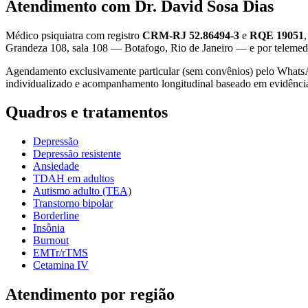
Atendimento com Dr. David Sosa Dias
Médico psiquiatra com registro
CRM-RJ 52.86494-3
e
RQE 19051
Grandeza 108, sala 108 — Botafogo, Rio de Janeiro — e por telemedic
Agendamento exclusivamente particular (sem convênios) pelo What
individualizado e acompanhamento longitudinal baseado em evidênci
Quadros e tratamentos
Depressão
Depressão resistente
Ansiedade
TDAH em adultos
Autismo adulto (TEA)
Transtorno bipolar
Borderline
Insônia
Burnout
EMTr/rTMS
Cetamina IV
Atendimento por região