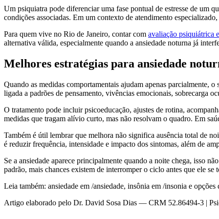
Um psiquiatra pode diferenciar uma fase pontual de estresse de um qua
condições associadas. Em um contexto de atendimento especializado, 
Para quem vive no Rio de Janeiro, contar com
avaliação psiquiátrica
alternativa válida, especialmente quando a ansiedade noturna já interfe
Melhores estratégias para ansiedade notur
Quando as medidas comportamentais ajudam apenas parcialmente, o sup
ligada a padrões de pensamento, vivências emocionais, sobrecarga oc
O tratamento pode incluir psicoeducação, ajustes de rotina, acompanh
medidas que tragam alívio curto, mas não resolvam o quadro. Em saúde
Também é útil lembrar que melhora não significa ausência total de noi
é reduzir frequência, intensidade e impacto dos sintomas, além de amp
Se a ansiedade aparece principalmente quando a noite chega, isso não
padrão, mais chances existem de interromper o ciclo antes que ele se to
Leia também: ansiedade em /ansiedade, insônia em /insonia e opções d
Artigo elaborado pelo Dr. David Sosa Dias — CRM 52.86494-3 | Psi