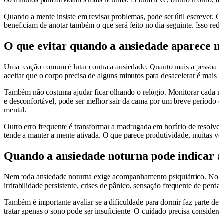
Quando a mente insiste em revisar problemas, pode ser útil escrever. 
beneficiam de anotar também o que será feito no dia seguinte. Isso re
O que evitar quando a ansiedade aparece 
Uma reação comum é lutar contra a ansiedade. Quanto mais a pessoa t
aceitar que o corpo precisa de alguns minutos para desacelerar é mais 
Também não costuma ajudar ficar olhando o relógio. Monitorar cada 
e desconfortável, pode ser melhor sair da cama por um breve período e
mental.
Outro erro frequente é transformar a madrugada em horário de resolv
tende a manter a mente ativada. O que parece produtividade, muitas 
Quando a ansiedade noturna pode indicar 
Nem toda ansiedade noturna exige acompanhamento psiquiátrico. No en
irritabilidade persistente, crises de pânico, sensação frequente de perd
Também é importante avaliar se a dificuldade para dormir faz parte 
tratar apenas o sono pode ser insuficiente. O cuidado precisa consid