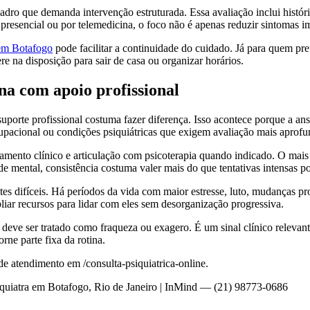
dro que demanda intervenção estruturada. Essa avaliação inclui história
presencial ou por telemedicina, o foco não é apenas reduzir sintomas i
 em Botafogo
pode facilitar a continuidade do cuidado. Já para quem pre
re na disposição para sair de casa ou organizar horários.
na com apoio profissional
orte profissional costuma fazer diferença. Isso acontece porque a an
upacional ou condições psiquiátricas que exigem avaliação mais aprofu
amento clínico e articulação com psicoterapia quando indicado. O mais
 mental, consistência costuma valer mais do que tentativas intensas po
tes difíceis. Há períodos da vida com maior estresse, luto, mudanças pro
liar recursos para lidar com eles sem desorganização progressiva.
 deve ser tratado como fraqueza ou exagero. É um sinal clínico relevan
rne parte fixa da rotina.
e atendimento em /consulta-psiquiatrica-online.
quiatra em Botafogo, Rio de Janeiro | InMind — (21) 98773-0686