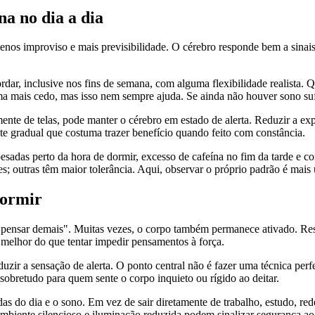
na no dia a dia
os improviso e mais previsibilidade. O cérebro responde bem a sinais r
rdar, inclusive nos fins de semana, com alguma flexibilidade realista
ma mais cedo, mas isso nem sempre ajuda. Se ainda não houver sono sufi
nte de telas, pode manter o cérebro em estado de alerta. Reduzir a exp
ste gradual que costuma trazer benefício quando feito com constância.
pesadas perto da hora de dormir, excesso de cafeína no fim da tarde e 
tras têm maior tolerância. Aqui, observar o próprio padrão é mais út
dormir
ensar demais". Muitas vezes, o corpo também permanece ativado. Respi
 melhor do que tentar impedir pensamentos à força.
duzir a sensação de alerta. O ponto central não é fazer uma técnica perf
obretudo para quem sente o corpo inquieto ou rígido ao deitar.
das do dia e o sono. Em vez de sair diretamente de trabalho, estudo, red
ambiente silencioso e iluminação reduzida podem sinalizar segurança a