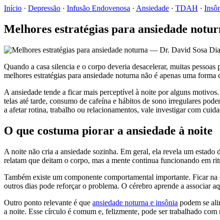
Início
·
Depressão
·
Infusão Endovenosa
·
Ansiedade
·
TDAH
·
Insô
Melhores estratégias para ansiedade notu
Quando a casa silencia e o corpo deveria desacelerar, muitas pessoas 
melhores estratégias para ansiedade noturna não é apenas uma forma 
A ansiedade tende a ficar mais perceptível à noite por alguns motivo
telas até tarde, consumo de cafeína e hábitos de sono irregulares po
a afetar rotina, trabalho ou relacionamentos, vale investigar com cuid
O que costuma piorar a ansiedade à noite
A noite não cria a ansiedade sozinha. Em geral, ela revela um estado 
relatam que deitam o corpo, mas a mente continua funcionando em ri
Também existe um componente comportamental importante. Ficar na cam
outros dias pode reforçar o problema. O cérebro aprende a associar aqu
Outro ponto relevante é que
ansiedade noturna e insônia
podem se alim
a noite. Esse círculo é comum e, felizmente, pode ser trabalhado com 