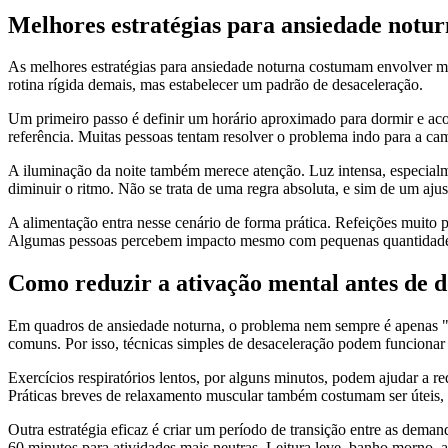
Melhores estratégias para ansiedade notur
As melhores estratégias para ansiedade noturna costumam envolver men
rotina rígida demais, mas estabelecer um padrão de desaceleração.
Um primeiro passo é definir um horário aproximado para dormir e aco
referência. Muitas pessoas tentam resolver o problema indo para a ca
A iluminação da noite também merece atenção. Luz intensa, especialme
diminuir o ritmo. Não se trata de uma regra absoluta, e sim de um aju
A alimentação entra nesse cenário de forma prática. Refeições muito 
Algumas pessoas percebem impacto mesmo com pequenas quantidades; ou
Como reduzir a ativação mental antes de 
Em quadros de ansiedade noturna, o problema nem sempre é apenas "p
comuns. Por isso, técnicas simples de desaceleração podem funcionar
Exercícios respiratórios lentos, por alguns minutos, podem ajudar a re
Práticas breves de relaxamento muscular também costumam ser úteis, s
Outra estratégia eficaz é criar um período de transição entre as deman
60 minutos para atividades mais neutras. Leitura leve, banho morno, 