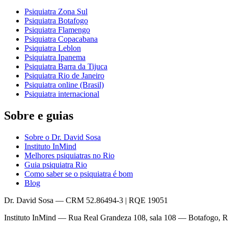
Psiquiatra Zona Sul
Psiquiatra Botafogo
Psiquiatra Flamengo
Psiquiatra Copacabana
Psiquiatra Leblon
Psiquiatra Ipanema
Psiquiatra Barra da Tijuca
Psiquiatra Rio de Janeiro
Psiquiatra online (Brasil)
Psiquiatra internacional
Sobre e guias
Sobre o Dr. David Sosa
Instituto InMind
Melhores psiquiatras no Rio
Guia psiquiatra Rio
Como saber se o psiquiatra é bom
Blog
Dr. David Sosa — CRM 52.86494-3 | RQE 19051
Instituto InMind — Rua Real Grandeza 108, sala 108 — Botafogo, 