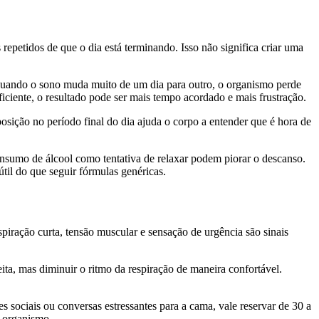
epetidos de que o dia está terminando. Isso não significa criar uma
. Quando o sono muda muito de um dia para outro, o organismo perde
ciente, o resultado pode ser mais tempo acordado e mais frustração.
osição no período final do dia ajuda o corpo a entender que é hora de
consumo de álcool como tentativa de relaxar podem piorar o descanso.
il do que seguir fórmulas genéricas.
ração curta, tensão muscular e sensação de urgência são sinais
eita, mas diminuir o ritmo da respiração de maneira confortável.
es sociais ou conversas estressantes para a cama, vale reservar de 30 a
o organismo.