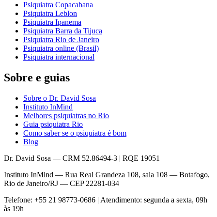
Psiquiatra Copacabana
Psiquiatra Leblon
Psiquiatra Ipanema
Psiquiatra Barra da Tijuca
Psiquiatra Rio de Janeiro
Psiquiatra online (Brasil)
Psiquiatra internacional
Sobre e guias
Sobre o Dr. David Sosa
Instituto InMind
Melhores psiquiatras no Rio
Guia psiquiatra Rio
Como saber se o psiquiatra é bom
Blog
Dr. David Sosa — CRM 52.86494-3 | RQE 19051
Instituto InMind — Rua Real Grandeza 108, sala 108 — Botafogo,
Rio de Janeiro/RJ — CEP 22281-034
Telefone: +55 21 98773-0686 | Atendimento: segunda a sexta, 09h
às 19h