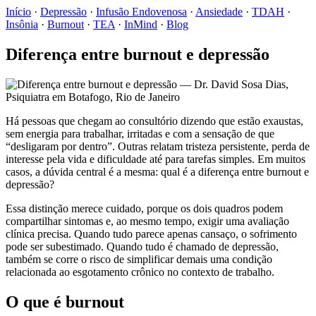
Início
·
Depressão
·
Infusão Endovenosa
·
Ansiedade
·
TDAH
·
Insônia
·
Burnout
·
TEA
·
InMind
·
Blog
Diferença entre burnout e depressão
Há pessoas que chegam ao consultório dizendo que estão exaustas,
sem energia para trabalhar, irritadas e com a sensação de que
“desligaram por dentro”. Outras relatam tristeza persistente, perda de
interesse pela vida e dificuldade até para tarefas simples. Em muitos
casos, a dúvida central é a mesma: qual é a diferença entre burnout e
depressão?
Essa distinção merece cuidado, porque os dois quadros podem
compartilhar sintomas e, ao mesmo tempo, exigir uma avaliação
clínica precisa. Quando tudo parece apenas cansaço, o sofrimento
pode ser subestimado. Quando tudo é chamado de depressão,
também se corre o risco de simplificar demais uma condição
relacionada ao esgotamento crônico no contexto de trabalho.
O que é burnout