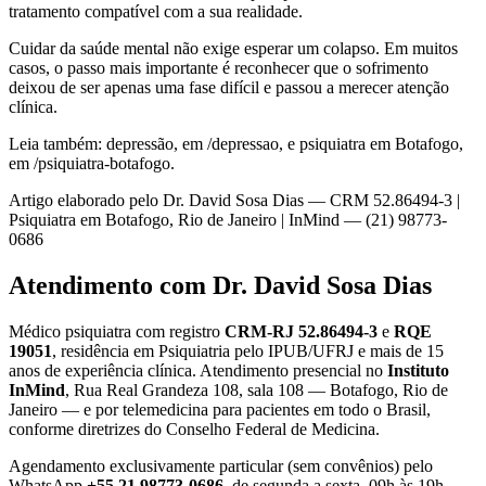
tratamento compatível com a sua realidade.
Cuidar da saúde mental não exige esperar um colapso. Em muitos
casos, o passo mais importante é reconhecer que o sofrimento
deixou de ser apenas uma fase difícil e passou a merecer atenção
clínica.
Leia também: depressão, em /depressao, e psiquiatra em Botafogo,
em /psiquiatra-botafogo.
Artigo elaborado pelo Dr. David Sosa Dias — CRM 52.86494-3 |
Psiquiatra em Botafogo, Rio de Janeiro | InMind — (21) 98773-
0686
Atendimento com Dr. David Sosa Dias
Médico psiquiatra com registro
CRM-RJ 52.86494-3
e
RQE
19051
, residência em Psiquiatria pelo IPUB/UFRJ e mais de 15
anos de experiência clínica. Atendimento presencial no
Instituto
InMind
, Rua Real Grandeza 108, sala 108 — Botafogo, Rio de
Janeiro — e por telemedicina para pacientes em todo o Brasil,
conforme diretrizes do Conselho Federal de Medicina.
Agendamento exclusivamente particular (sem convênios) pelo
WhatsApp
+55 21 98773-0686
, de segunda a sexta, 09h às 19h.