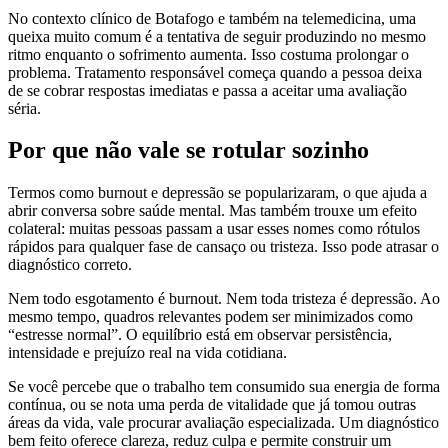
No contexto clínico de Botafogo e também na telemedicina, uma
queixa muito comum é a tentativa de seguir produzindo no mesmo
ritmo enquanto o sofrimento aumenta. Isso costuma prolongar o
problema. Tratamento responsável começa quando a pessoa deixa
de se cobrar respostas imediatas e passa a aceitar uma avaliação
séria.
Por que não vale se rotular sozinho
Termos como burnout e depressão se popularizaram, o que ajuda a
abrir conversa sobre saúde mental. Mas também trouxe um efeito
colateral: muitas pessoas passam a usar esses nomes como rótulos
rápidos para qualquer fase de cansaço ou tristeza. Isso pode atrasar o
diagnóstico correto.
Nem todo esgotamento é burnout. Nem toda tristeza é depressão. Ao
mesmo tempo, quadros relevantes podem ser minimizados como
“estresse normal”. O equilíbrio está em observar persistência,
intensidade e prejuízo real na vida cotidiana.
Se você percebe que o trabalho tem consumido sua energia de forma
contínua, ou se nota uma perda de vitalidade que já tomou outras
áreas da vida, vale procurar avaliação especializada. Um diagnóstico
bem feito oferece clareza, reduz culpa e permite construir um