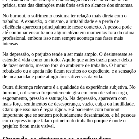
prática, uma das distinções mais úteis está no alcance dos sintomas.
No burnout, o sofrimento costuma ter relação mais direta com o
trabalho. A exaustão, o cinismo, a irritabilidade e a perda de
eficiência aparecem principalmente nesse contexto. A pessoa pode
até continuar encontrando algum alívio em momentos fora da rotina
profissional, embora isso nem sempre aconteça nas fases mais
intensas.
Na depressão, o prejuízo tende a ser mais amplo. O desinteresse se
estende à vida como um todo. Aquilo que antes trazia prazer deixa
de fazer sentido, mesmo fora do ambiente de trabalho. O humor
rebaixado ou a apatia não ficam restritos ao expediente, e a sensação
de incapacidade pode atingir áreas diversas da vida.
Outra diferença relevante é a qualidade da experiência subjetiva. No
burnout, o discurso frequentemente gira em torno de sobrecarga,
esgotamento, pressão e saturação. Na depressão, aparecem com
mais força sentimentos de desesperança, vazio, culpa ou inutilidade.
Claro que isso não é regra rígida. Há pacientes com burnout
importante que se sentem profundamente desanimados, e há pessoas
com depressão que falam primeiro do trabalho porque é onde o
prejuízo ficou mais visível.