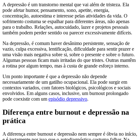
A depressão é um transtorno mental que vai além de tristeza. Ela
pode afetar humor, pensamento, sono, apetite, energia,
concentração, autoestima e interesse pelas atividades da vida. O
sofrimento costuma se espalhar para diferentes áreas, não apenas
para o trabalho. Relações, autocuidado, lazer e projetos pessoais
também podem perder sentido ou parecer excessivamente difíceis.
Na depressão, é comum haver desânimo persistente, sensação de
vazio, culpa excessiva, lentificação, dificuldade para sentir prazer e
uma visão mais negativa sobre si, sobre o presente e sobre o futuro.
Algumas pessoas ficam mais irritadas do que tristes. Outras mantêm
a rotina por algum tempo, mas à custa de grande esforço interno.
Um ponto importante é que a depressão não depende
necessariamente de um gatilho ocupacional. Ela pode surgir em
contextos variados, com fatores biológicos, psicológicos e sociais
envolvidos. Em alguns casos, inclusive, um burnout prolongado
pode coexistir com um
episódio depressivo
.
Diferença entre burnout e depressão na
prática
A diferença entre burnout e depressão nem sempre é óbvia no início,
e é justamente por isso que o autodiagnóstico costuma falhar. Na